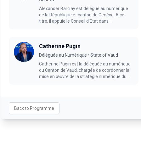
Alexander Barclay est délégué au numérique
de la République et canton de Genève. A ce
titre, il appuie le Conseil d'Etat dans
l'élaboration continue de la politique numérique
du canton et représente Genève sur les
questions liées à la transition numérique.
Catherine Pugin
Titulaire d'un doctorat de l'université de Saint-
Gall, il enseigne par ailleurs à Sciences Po Paris.
Déléguée au Numérique • State of Vaud
Catherine Pugin est la déléguée au numérique
du Canton de Vaud, chargée de coordonner la
mise en œuvre de la stratégie numérique du
Conseil d'État. Titulaire d'un doctorat en
informatique, spécialisée dans le domaine de
l'ingénierie documentaire, elle a travaillé
pendant plusieurs années avec le Commissaire
fédéral à la protection des données et à la
Back to Programme
transparence, puis en tant que chef de projet
au Centre pour l'évaluation des choix
technologiques (TA-SWISS).